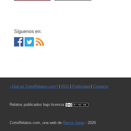
Síguenos en:
¿Qué es CortoRelatos.com?
|
RSS
|
Publicidad
|
Contacto
Relatos publicados bajo licencia
CortoRelatos.com, una web de
Rayco Jorge
- 2026