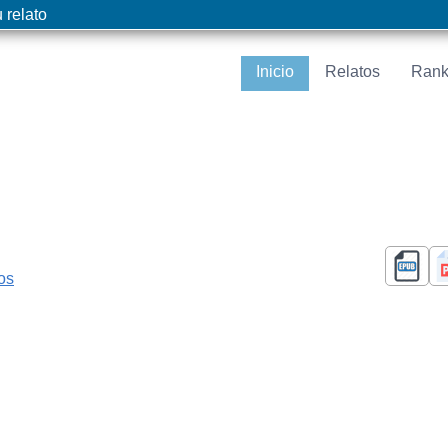
 relato
Inicio
Relatos
Rank
cos