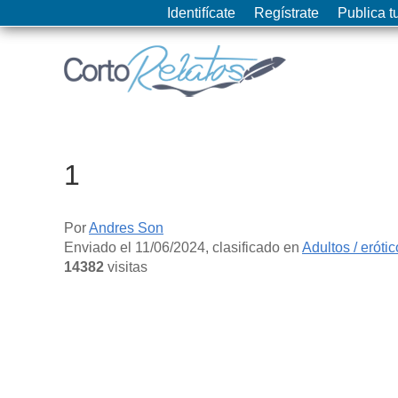
Identifícate
Regístrate
Publica tu
1
Por
Andres Son
Enviado el
11/06/2024
, clasificado en
Adultos / eróti
14382
visitas