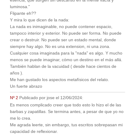
esencia, que surgen sin descanso en la mente vacía y
luminosa."
Flipante eh??
Y mira lo que dicen de la nada:
La nada es inimaginable, no puede contener espacio,
tampoco interior y exterior. No puede ser forma. No puede
crear o destruir. No puede ser un estado mental, donde
siempre hay algo. No es una extension, ni una zona.
Cualquier cosa imaginada para la "nada" es algo. Y mucho
menos se puede imaginar, cómo un destino en el más allá.
También hablan de la vacuidad ( desde hace cientos de
años ).
Me han gustado los aspectos metafísicos del relato.
Un fuerte abrazo
Nº 2
Publicado por
jose
el
12/06/2024
:
Es menos complicado creer que todo esto lo hizo el de las
barbas y zapatillas. Se termina antes, a pesar de que yo no
me lo crea.
Me agrada leerte, sin embargo, tus escritos sobrepasan mi
capacidad de reflexionar.