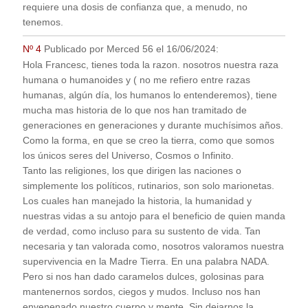
requiere una dosis de confianza que, a menudo, no
tenemos.
Nº 4
Publicado por
Merced 56
el
16/06/2024
:
Hola Francesc, tienes toda la razon. nosotros nuestra raza
humana o humanoides y ( no me refiero entre razas
humanas, algún día, los humanos lo entenderemos), tiene
mucha mas historia de lo que nos han tramitado de
generaciones en generaciones y durante muchísimos años.
Como la forma, en que se creo la tierra, como que somos
los únicos seres del Universo, Cosmos o Infinito.
Tanto las religiones, los que dirigen las naciones o
simplemente los políticos, rutinarios, son solo marionetas.
Los cuales han manejado la historia, la humanidad y
nuestras vidas a su antojo para el beneficio de quien manda
de verdad, como incluso para su sustento de vida. Tan
necesaria y tan valorada como, nosotros valoramos nuestra
supervivencia en la Madre Tierra. En una palabra NADA.
Pero si nos han dado caramelos dulces, golosinas para
mantenernos sordos, ciegos y mudos. Incluso nos han
envenenado nuestro cuerpo y mente. Sin dejarnos la