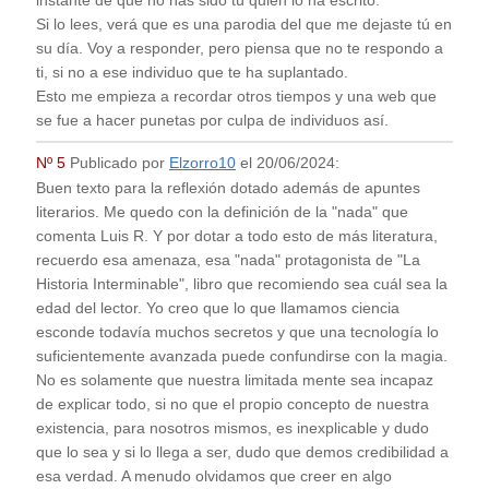
instante de que no has sido tú quien lo ha escrito.
Si lo lees, verá que es una parodia del que me dejaste tú en
su día. Voy a responder, pero piensa que no te respondo a
ti, si no a ese individuo que te ha suplantado.
Esto me empieza a recordar otros tiempos y una web que
se fue a hacer punetas por culpa de individuos así.
Nº 5
Publicado por
Elzorro10
el
20/06/2024
:
Buen texto para la reflexión dotado además de apuntes
literarios. Me quedo con la definición de la "nada" que
comenta Luis R. Y por dotar a todo esto de más literatura,
recuerdo esa amenaza, esa "nada" protagonista de "La
Historia Interminable", libro que recomiendo sea cuál sea la
edad del lector. Yo creo que lo que llamamos ciencia
esconde todavía muchos secretos y que una tecnología lo
suficientemente avanzada puede confundirse con la magia.
No es solamente que nuestra limitada mente sea incapaz
de explicar todo, si no que el propio concepto de nuestra
existencia, para nosotros mismos, es inexplicable y dudo
que lo sea y si lo llega a ser, dudo que demos credibilidad a
esa verdad. A menudo olvidamos que creer en algo