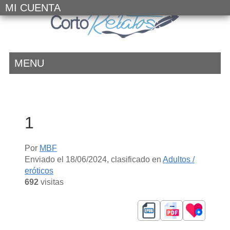
MI CUENTA
MENU
1
Por
MBF
Enviado el
18/06/2024
, clasificado en
Adultos /
eróticos
692
visitas