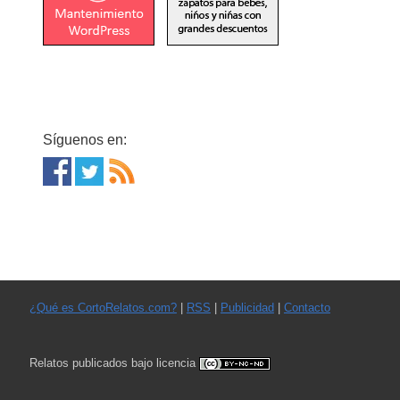
Síguenos en:
¿Qué es CortoRelatos.com?
|
RSS
|
Publicidad
|
Contacto
Relatos publicados bajo licencia