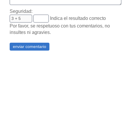
E-mail:
(No
se hará publico)
Comentario:
Seguridad:
Indica el resultado correcto
Por favor, se respetuoso con tus comentarios, no
insultes ni agravies.