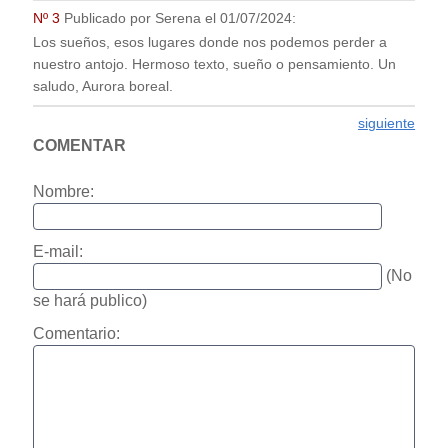
que me recuerda a mis relatos de sueños. Ese momento
que la ciencia describe como estado "alfa", también es
conocido como estado de "ensueño" y es ahí donde se
pueden realizar las hazañas más extraordinarias.
Que tengas felices "ensueños.
Un saludo
Nº 4
Publicado por
Aurora boreal
el
01/07/2024
:
Gracias por tu comentario Serena!
Me alegra que te haya gustado!
Un saludo
Nº 3
Publicado por
Serena
el
01/07/2024
:
Los sueños, esos lugares donde nos podemos perder a
nuestro antojo. Hermoso texto, sueño o pensamiento. Un
saludo, Aurora boreal.
siguiente
COMENTAR
Nombre: