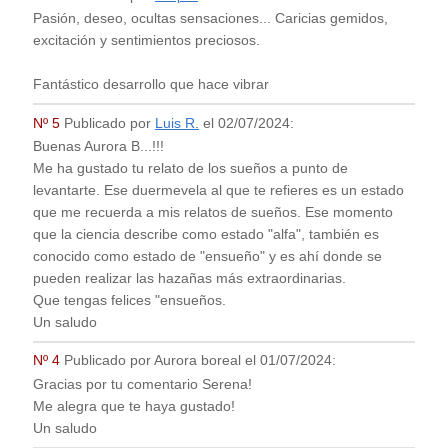
Denunciar relato
Comentarios
Nº 7
Publicado por
Aurora boreal
el
15/07/2024
:
Gracias por tu comentario Jasper!
Un saludo.
Nº 6
Publicado por
Jasper
el
14/07/2024
:
Pasión, deseo, ocultas sensaciones... Caricias gemidos,
excitación y sentimientos preciosos.
Fantástico desarrollo que hace vibrar
Nº 5
Publicado por
Luis R.
el
02/07/2024
:
Buenas Aurora B...!!!
Me ha gustado tu relato de los sueños a punto de
levantarte. Ese duermevela al que te refieres es un estado