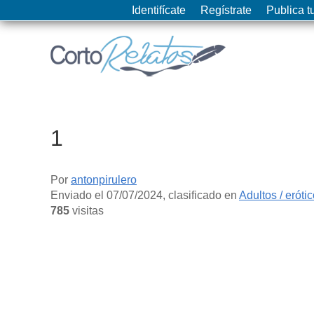
Identifícate
Regístrate
Publica tu
1
Por
antonpirulero
Enviado el
07/07/2024
, clasificado en
Adultos / eróti
785
visitas