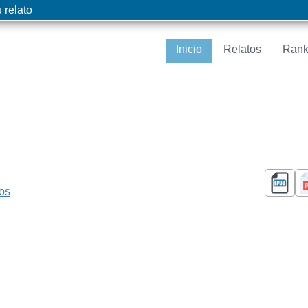
 relato
Inicio
Relatos
Rank
cos