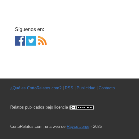
Síguenos en:
¿Qué es CortoRelatos.com?
|
RSS
|
Publicidad
|
Contacto
Relatos publicados bajo licencia
CortoRelatos.com, una web de
Rayco Jorge
- 2026