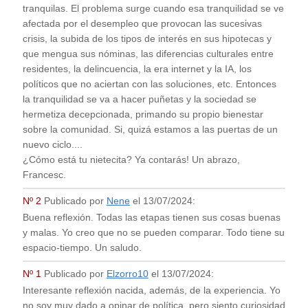
tranquilas. El problema surge cuando esa tranquilidad se ve
afectada por el desempleo que provocan las sucesivas
crisis, la subida de los tipos de interés en sus hipotecas y
que mengua sus nóminas, las diferencias culturales entre
residentes, la delincuencia, la era internet y la IA, los
políticos que no aciertan con las soluciones, etc. Entonces
la tranquilidad se va a hacer puñetas y la sociedad se
hermetiza decepcionada, primando su propio bienestar
sobre la comunidad. Si, quizá estamos a las puertas de un
nuevo ciclo....
¿Cómo está tu nietecita? Ya contarás! Un abrazo,
Francesc.
Nº 2
Publicado por
Nene
el
13/07/2024
:
Buena reflexión. Todas las etapas tienen sus cosas buenas
y malas. Yo creo que no se pueden comparar. Todo tiene su
espacio-tiempo. Un saludo.
Nº 1
Publicado por
Elzorro10
el
13/07/2024
:
Interesante reflexión nacida, además, de la experiencia. Yo
no soy muy dado a opinar de política, pero siento curiosidad