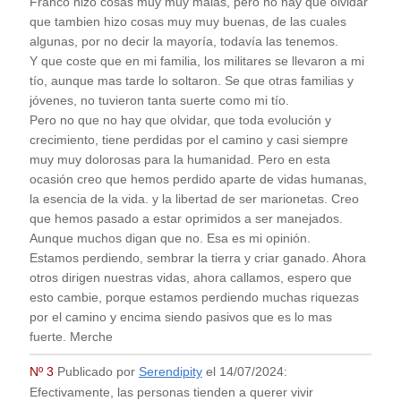
Franco hizo cosas muy muy malas, pero no hay que olvidar
que tambien hizo cosas muy muy buenas, de las cuales
algunas, por no decir la mayoría, todavía las tenemos.
Y que coste que en mi familia, los militares se llevaron a mi
tío, aunque mas tarde lo soltaron. Se que otras familias y
jóvenes, no tuvieron tanta suerte como mi tío.
Pero no que no hay que olvidar, que toda evolución y
crecimiento, tiene perdidas por el camino y casi siempre
muy muy dolorosas para la humanidad. Pero en esta
ocasión creo que hemos perdido aparte de vidas humanas,
la esencia de la vida. y la libertad de ser marionetas. Creo
que hemos pasado a estar oprimidos a ser manejados.
Aunque muchos digan que no. Esa es mi opinión.
Estamos perdiendo, sembrar la tierra y criar ganado. Ahora
otros dirigen nuestras vidas, ahora callamos, espero que
esto cambie, porque estamos perdiendo muchas riquezas
por el camino y encima siendo pasivos que es lo mas
fuerte. Merche
Nº 3
Publicado por
Serendipity
el
14/07/2024
:
Efectivamente, las personas tienden a querer vivir