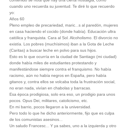
contenido se nota que hay una cierta nostalgia, como
cuando uno recuerda su juventud. Te diré lo que recuerdo
yo:
Años 60
Pleno empleo de precariedad, maric...s al paredón, mujeres
en casa haciendo el cocido (donde había). Educación ultra
católica y franquista. Cara al Sol. Alcoholismo. El divorcio no
existía. Los pobres (muchísimos) iban a la Gota de Leche
(Caritas) a buscar leche en polvo para sus hijos.
Esto es lo que ocurría en la ciudad de Santiago (mi ciudad)
donde había miles de estudiantes protestando y
manifestándose siempre contra el franquismo. No había
racismo, aún no había negros en España, pero había
gitanos y, contra ellos se volcaba toda la frustración social,
no eran nada, vivían en chabolas y barracas.
Esa época prodigiosa, solo era eso, un prodigio para unos
pocos. Opus Dei, militares, catolicismo, etc.
En mi barrio, pocos llegaron a la universidad.
Pero todo lo que he dicho anteriormente, fijo que es culpa
de los comunistas asesinos...
Un saludo Francesc... Y ya sabes, uno a la izquierda y otro