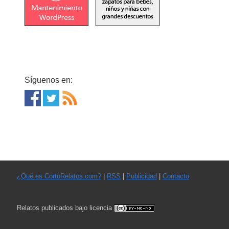
Síguenos en:
¿Qué es CortoRelatos.com?
|
RSS
|
Publicidad
|
Contacto
Relatos publicados bajo licencia