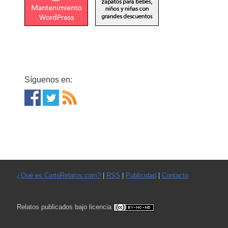
Síguenos en:
¿Qué es CortoRelatos.com?
|
RSS
|
Publicidad
|
Contacto
Relatos publicados bajo licencia