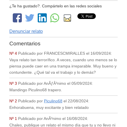
¿Te ha gustado?. Compártelo en las redes sociales
Denunciar relato
Comentarios
Nº 4
Publicado por
FRANCESCMIRALLES
el
16/09/2024
:
Vaya relato tan terrorífico. A veces, cuando uno menos se lo
piensa puede caer en una trampa irreparable. Muy bueno y
contundente. ¿Qué tal va el trabajo y lo demás?
Nº 3
Publicado por
AnÃƒÂ³nimo
el
05/09/2024
:
Mandingo Piculino68 trapero.
Nº 2
Publicado por
Piculino68
el
22/08/2024
:
Enhorabuena, muy excitante y bien relatado
Nº 1
Publicado por
AnÃ³nimo
el
16/08/2024
:
Chales, publique un relato el mismo día que tu y no llevo ni