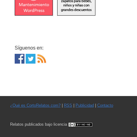
Síguenos en:
¿Qué es CortoRelatos.com?
|
RSS
|
Publicidad
|
Contacto
Relatos publicados bajo licencia