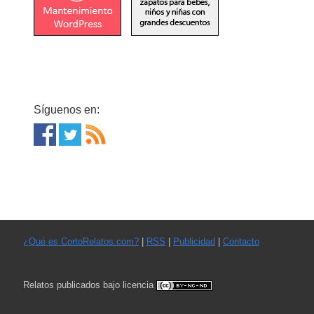
Síguenos en:
¿Qué es CortoRelatos.com?
|
RSS
|
Publicidad
|
Contacto
Relatos publicados bajo licencia