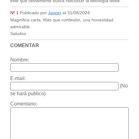
este que obviamente busca ridiculizar la ideología woke.
Nº 1
Publicado por
Jasper
el
31/08/2024
:
Magnífica carta. Más que confesión, una honestidad
admirable .
Saludos
COMENTAR
Nombre:
E-mail:
(No
se hará publico)
Comentario: