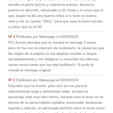
escribe el pobre Aurora y todavía la animas. Aurora tu
poema es aburrido, rebuscado y sin chiste y si crees que el
que Jasper te dió una buena critica a tu texto es bueno,
vete a ver su cuento "SAUL" para que veas lo buen escritor
y crítico que es el.XD
Nº 3
Publicado por
Babayaga
el
02/09/2024
:
P.D. Aurora disculpa que te enviara el mensaje 2 veces,
pero no fue con la intención de molestarte, la causa fue que
las reglas de la página no me dejaban insultar a Jasper
apropiadamente y me obligaron a reescribir mis ofensas
varias veces hasta que me dejó publicarlo. Si pudo te
mando el mensaje original.
Nº 2
Publicado por
Babayaga
el
02/09/2024
:
Está bien que es ficción, pero aún así me pareció
ridículamente largo y demasiado woke, aunque tú
personaje está muy bien hecho, durante todo el texto no se
desvía de su personalidad ególatra, presumida, fantasiosa,
egoísta y ridícula, un personaje perfecto para un texto como