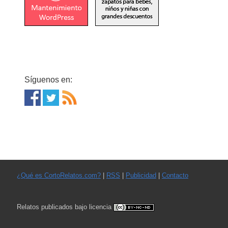
Síguenos en:
¿Qué es CortoRelatos.com?
|
RSS
|
Publicidad
|
Contacto
Relatos publicados bajo licencia