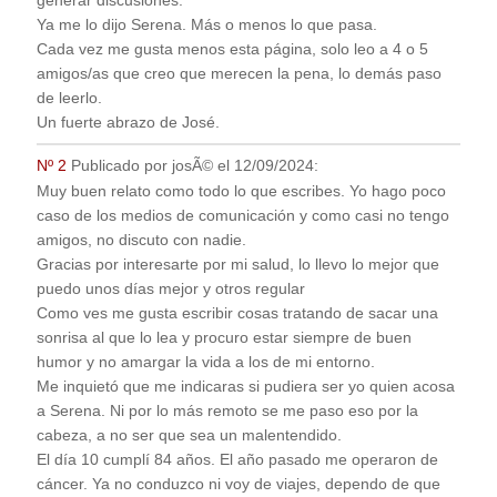
generar discusiones.
Ya me lo dijo Serena. Más o menos lo que pasa.
Cada vez me gusta menos esta página, solo leo a 4 o 5
amigos/as que creo que merecen la pena, lo demás paso
de leerlo.
Un fuerte abrazo de José.
Nº 2
Publicado por
josÃ©
el
12/09/2024
:
Muy buen relato como todo lo que escribes. Yo hago poco
caso de los medios de comunicación y como casi no tengo
amigos, no discuto con nadie.
Gracias por interesarte por mi salud, lo llevo lo mejor que
puedo unos días mejor y otros regular
Como ves me gusta escribir cosas tratando de sacar una
sonrisa al que lo lea y procuro estar siempre de buen
humor y no amargar la vida a los de mi entorno.
Me inquietó que me indicaras si pudiera ser yo quien acosa
a Serena. Ni por lo más remoto se me paso eso por la
cabeza, a no ser que sea un malentendido.
El día 10 cumplí 84 años. El año pasado me operaron de
cáncer. Ya no conduzco ni voy de viajes, dependo de que