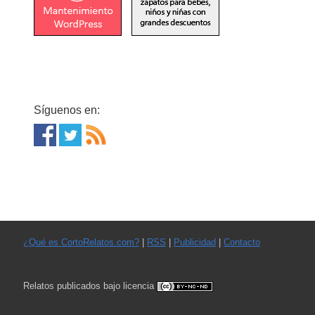
Síguenos en:
¿Qué es CortoRelatos.com?
|
RSS
|
Publicidad
|
Contacto
Relatos publicados bajo licencia