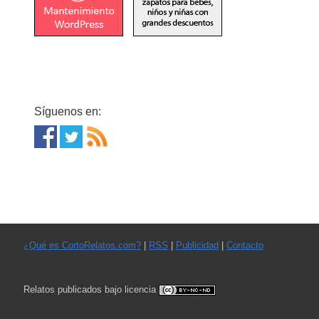
Síguenos en:
¿Qué es CortoRelatos.com?
|
RSS
|
Publicidad
|
Contacto
Relatos publicados bajo licencia