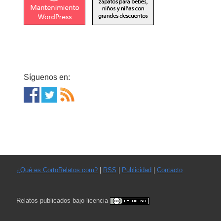
Síguenos en:
¿Qué es CortoRelatos.com?
|
RSS
|
Publicidad
|
Contacto
Relatos publicados bajo licencia