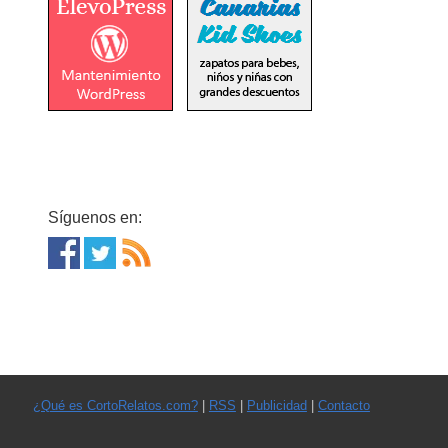
Síguenos en:
¿Qué es CortoRelatos.com?
|
RSS
|
Publicidad
|
Contacto