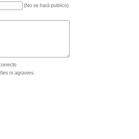
(No se hará publico)
correcto
ltes ni agravies.