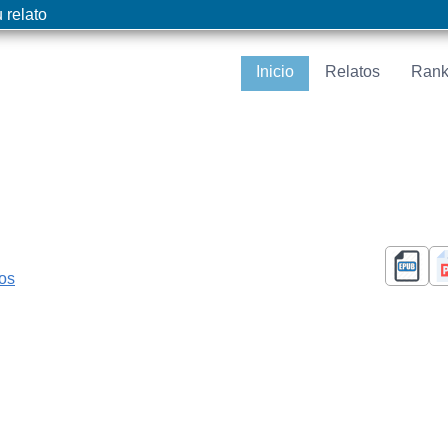
 relato
Inicio
Relatos
Rank
cos