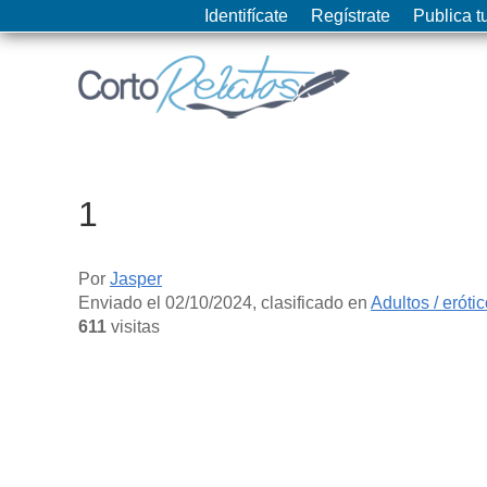
Identifícate
Regístrate
Publica tu
1
Por
Jasper
Enviado el
02/10/2024
, clasificado en
Adultos / eróti
611
visitas