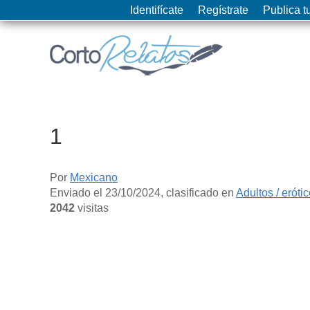
Identifícate
Regístrate
Publica tu
1
Por
Mexicano
Enviado el
23/10/2024
, clasificado en
Adultos / eróti
2042
visitas