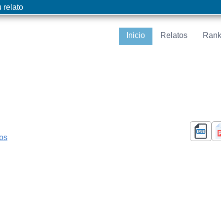
 relato
Inicio
Relatos
Rank
cos