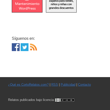
Síguenos en:
¿Qué es CortoRelatos.com?
|
RSS
|
Publicidad
|
Contacto
Relatos publicados bajo licencia