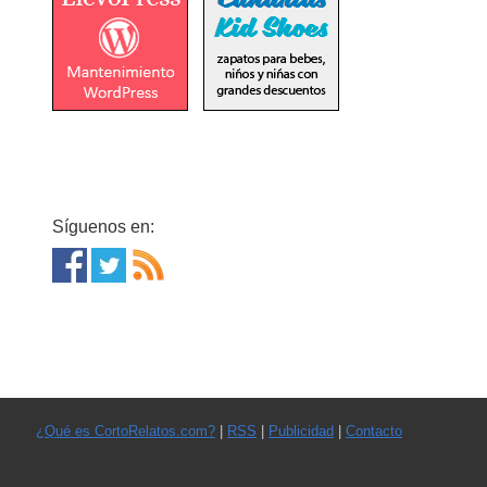
Síguenos en:
¿Qué es CortoRelatos.com?
|
RSS
|
Publicidad
|
Contacto