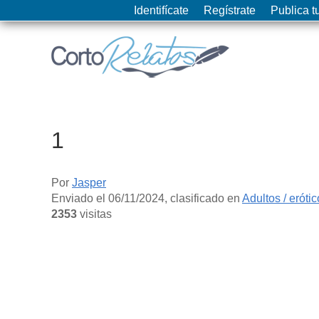
Identifícate
Regístrate
Publica tu
1
Por
Jasper
Enviado el
06/11/2024
, clasificado en
Adultos / eróti
2353
visitas