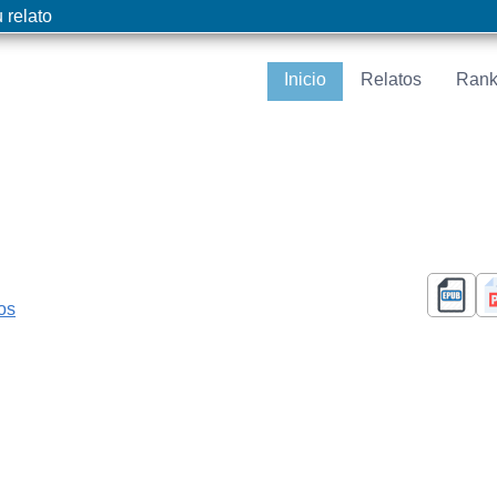
 relato
Inicio
Relatos
Rank
cos