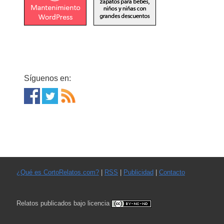
Síguenos en:
¿Qué es CortoRelatos.com?
|
RSS
|
Publicidad
|
Contacto
Relatos publicados bajo licencia