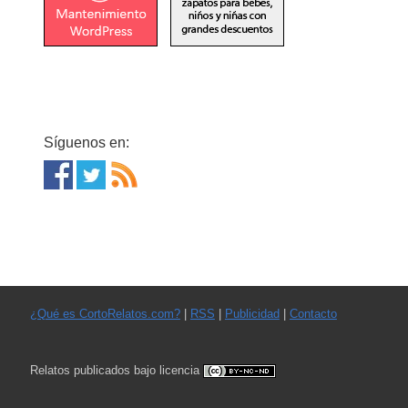
Síguenos en:
¿Qué es CortoRelatos.com?
|
RSS
|
Publicidad
|
Contacto
Relatos publicados bajo licencia