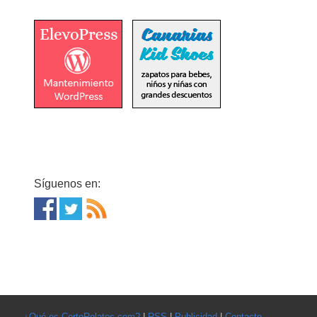
Síguenos en:
¿Qué es CortoRelatos.com?
|
RSS
|
Publicidad
|
Contacto