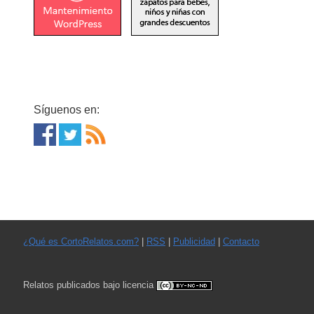
Síguenos en:
¿Qué es CortoRelatos.com?
|
RSS
|
Publicidad
|
Contacto
Relatos publicados bajo licencia