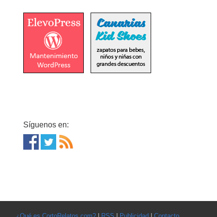
Síguenos en:
¿Qué es CortoRelatos.com?
|
RSS
|
Publicidad
|
Contacto