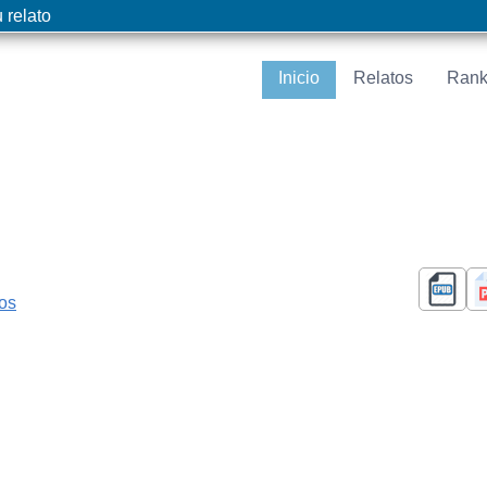
 relato
Inicio
Relatos
Rank
cos