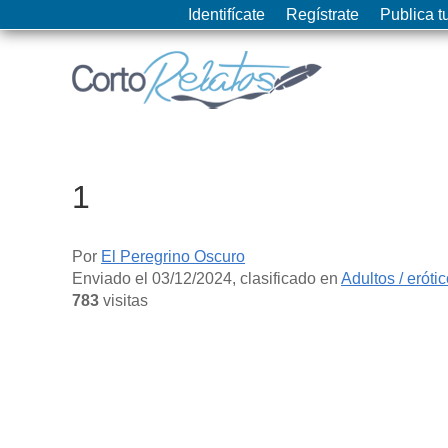
Identifícate
Regístrate
Publica tu
1
Por
El Peregrino Oscuro
Enviado el
03/12/2024
, clasificado en
Adultos / eróti
783
visitas