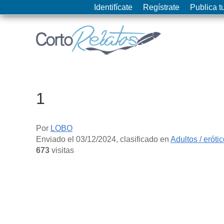
Identifícate
Regístrate
Publica tu
1
Por
LOBO
Enviado el
03/12/2024
, clasificado en
Adultos / eróti
673
visitas