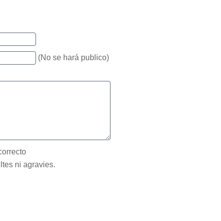
(No se hará publico)
correcto
ltes ni agravies.