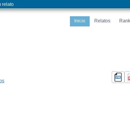
 relato
Inicio
Relatos
Rank
cos