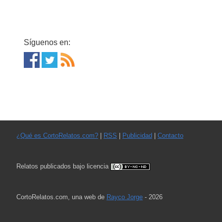
Síguenos en:
¿Qué es CortoRelatos.com?
|
RSS
|
Publicidad
|
Contacto
Relatos publicados bajo licencia
CortoRelatos.com, una web de
Rayco Jorge
- 2026