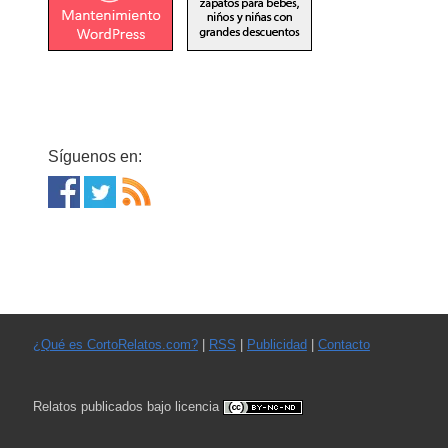
Síguenos en:
¿Qué es CortoRelatos.com?
|
RSS
|
Publicidad
|
Contacto
Relatos publicados bajo licencia