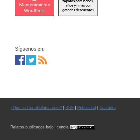
Síguenos en:
¿Qué es CortoRelatos.com?
|
RSS
|
Publicidad
|
Contacto
Relatos publicados bajo licencia