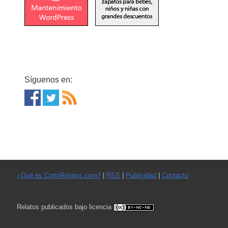
Síguenos en:
¿Qué es CortoRelatos.com?
|
RSS
|
Publicidad
|
Contacto
Relatos publicados bajo licencia