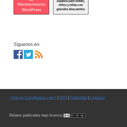
Síguenos en:
¿Qué es CortoRelatos.com?
|
RSS
|
Publicidad
|
Contacto
Relatos publicados bajo licencia