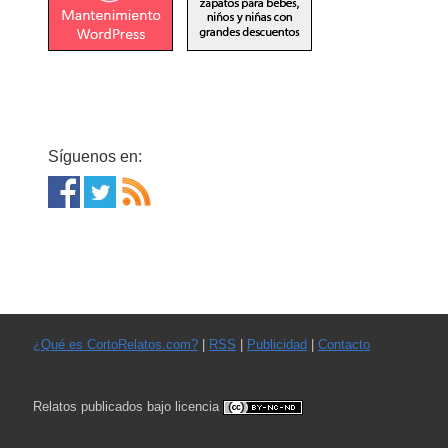
Síguenos en:
¿Qué es CortoRelatos.com?
|
RSS
|
Publicidad
|
Contacto
Relatos publicados bajo licencia