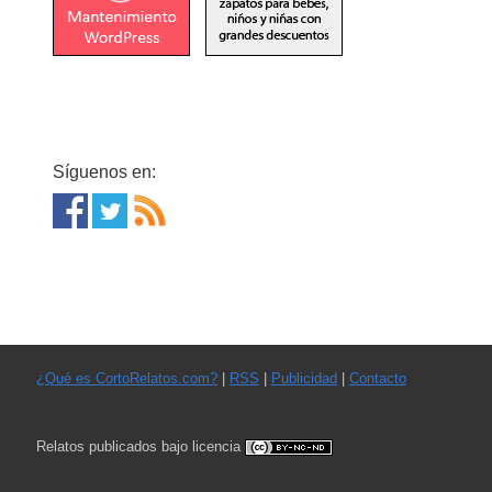
Síguenos en:
¿Qué es CortoRelatos.com?
|
RSS
|
Publicidad
|
Contacto
Relatos publicados bajo licencia