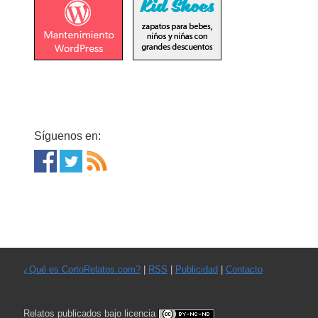
Síguenos en:
¿Qué es CortoRelatos.com?
|
RSS
|
Publicidad
|
Contacto
Relatos publicados bajo licencia