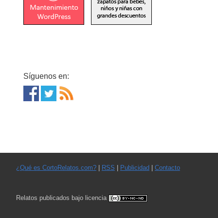
Síguenos en:
¿Qué es CortoRelatos.com?
|
RSS
|
Publicidad
|
Contacto
Relatos publicados bajo licencia