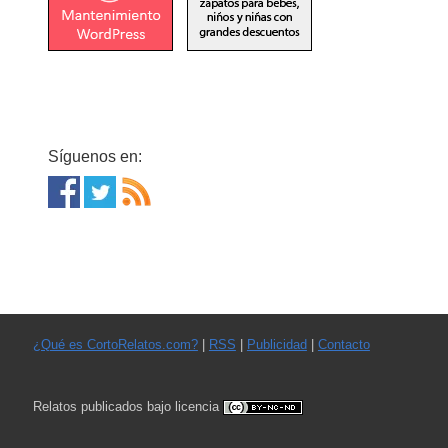
Síguenos en:
¿Qué es CortoRelatos.com?
|
RSS
|
Publicidad
|
Contacto
Relatos publicados bajo licencia