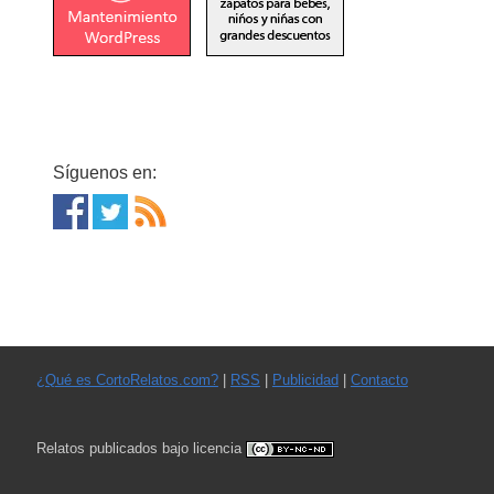
Síguenos en:
¿Qué es CortoRelatos.com?
|
RSS
|
Publicidad
|
Contacto
Relatos publicados bajo licencia