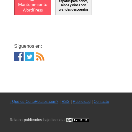
Síguenos en:
¿Qué es CortoRelatos.com?
|
RSS
|
Publicidad
|
Contacto
Relatos publicados bajo licencia