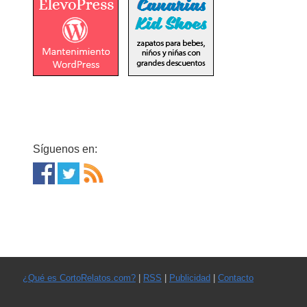
Síguenos en:
¿Qué es CortoRelatos.com?
|
RSS
|
Publicidad
|
Contacto