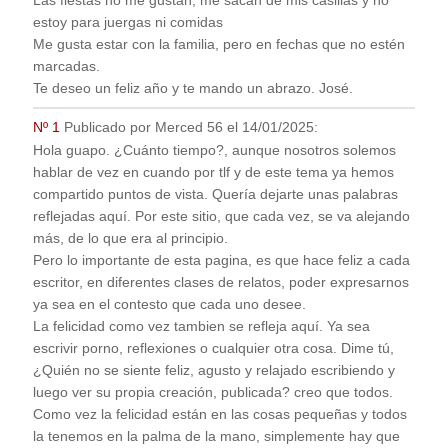
Las fiestas no me gustan, me sacan de mis casillas y no
estoy para juergas ni comidas
Me gusta estar con la familia, pero en fechas que no estén
marcadas.
Te deseo un feliz año y te mando un abrazo. José.
Nº 1
Publicado por
Merced 56
el
14/01/2025
:
Hola guapo. ¿Cuánto tiempo?, aunque nosotros solemos
hablar de vez en cuando por tlf y de este tema ya hemos
compartido puntos de vista. Quería dejarte unas palabras
reflejadas aquí. Por este sitio, que cada vez, se va alejando
más, de lo que era al principio.
Pero lo importante de esta pagina, es que hace feliz a cada
escritor, en diferentes clases de relatos, poder expresarnos
ya sea en el contesto que cada uno desee.
La felicidad como vez tambien se refleja aquí. Ya sea
escrivir porno, reflexiones o cualquier otra cosa. Dime tú,
¿Quién no se siente feliz, agusto y relajado escribiendo y
luego ver su propia creación, publicada? creo que todos.
Como vez la felicidad están en las cosas pequeñas y todos
la tenemos en la palma de la mano, simplemente hay que