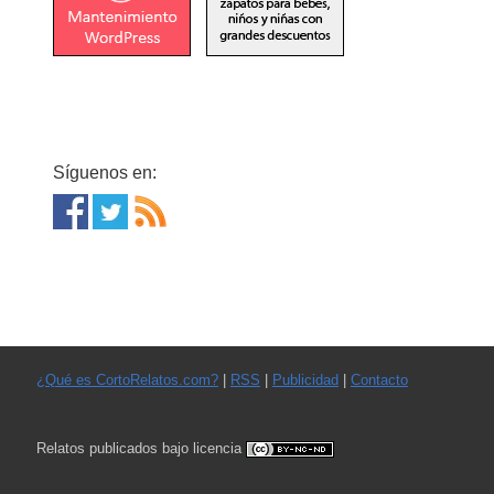
Síguenos en:
¿Qué es CortoRelatos.com?
|
RSS
|
Publicidad
|
Contacto
Relatos publicados bajo licencia