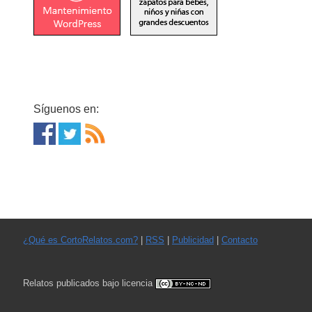
Síguenos en:
¿Qué es CortoRelatos.com?
|
RSS
|
Publicidad
|
Contacto
Relatos publicados bajo licencia