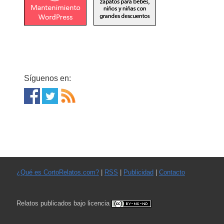
Síguenos en:
¿Qué es CortoRelatos.com?
|
RSS
|
Publicidad
|
Contacto
Relatos publicados bajo licencia