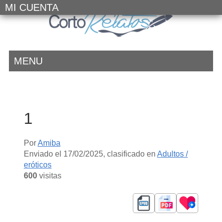
MI CUENTA
MENU
1
Por
Amiba
Enviado el
17/02/2025
, clasificado en
Adultos /
eróticos
600
visitas