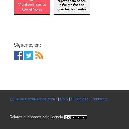
Síguenos en:
¿Qué es CortoRelatos.com?
|
RSS
|
Publicidad
|
Contacto
Relatos publicados bajo licencia