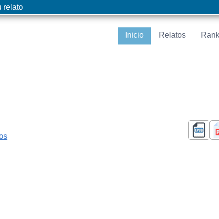
 relato
Inicio
Relatos
Rank
cos