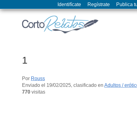
Identifícate
Regístrate
Publica tu
1
Por
Rouss
Enviado el
19/02/2025
, clasificado en
Adultos / eróti
770
visitas